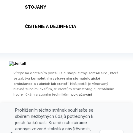
STOJANY
ČISTENIE A DEZINFECIA
Ví­tejte na dentálním portálu a e-shopu firmy DentAll s.r.o., která
se zabývá
kompletním vybavením stomatologické
ambulance a zubních laboratoří
. Náš portál je věnovaný
hlavně zubním lékařům, studentům stomatologie, dentálním
hygieničkám a zubním technikům.
pokračování
OBCHODNÍ PODMÍNKY
|
PARTNEŘI
|
FIRMA
|
KONTAKT
|
AKČNÍ
Prohlížením těchto stránek souhlasíte se
LETÁKY
|
ŠKOLENÍ / WEBINÁŘE
|
ODBORNÉ ČLÁNKY
|
AKCE
|
VÝPRODEJ
sběrem nezbytných údajů potřebných k
jejich funkčnosti. Kromě nich sbíráme
© 2026 DENTALL, spol. s r.o., Grafická 827/16, 15000 Praha 5,
anonymizované statistiky návštěvnosti,
e-mail:
obchod@dentall.cz