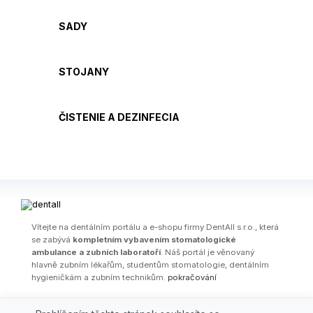
SADY
STOJANY
ČISTENIE A DEZINFECIA
Ví­tejte na dentálním portálu a e-shopu firmy DentAll s.r.o., která
se zabývá
kompletním vybavením stomatologické
ambulance a zubních laboratoří
. Náš portál je věnovaný
hlavně zubním lékařům, studentům stomatologie, dentálním
hygieničkám a zubním technikům.
pokračování
OBCHODNÍ PODMÍNKY
|
PARTNEŘI
|
FIRMA
|
KONTAKT
|
AKČNÍ